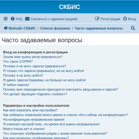
СКБИС
FAQ
Связаться с администрацией
Регистрация
Вход
П
Вебсайт СКБИС
Список форумов
Часто задаваемые вопросы
о
Часто задаваемые вопросы
и
с
Вход на конференцию и регистрация
Зачем мне нужно регистрироваться?
к
Что такое COPPA?
Почему я не могу зарегистрироваться?
Я только что зарегистрировался, но не могу войти!
Почему я не могу войти?
Я давно зарегистрирован, но больше не могу войти!
Я забыл пароль!
Почему мне периодически приходится повторять ввод имени и пароля?
Что делает функция «Удалить cookies»?
Параметры и настройки пользователя
Как мне изменить мои настройки?
Как избежать появления моего имени в списке «Кто сейчас на конференции»?
На конференции неправильное время!
Я изменил часовой пояс, но время всё равно неправильное!
Моего языка нет в списке!
Что означают изображения рядом с моим именем пользователя?
Как мне включить отображение аватары?