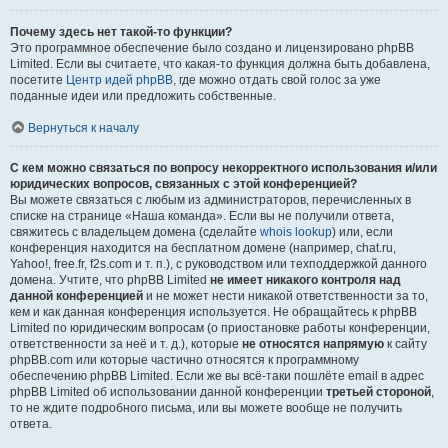
Почему здесь нет такой-то функции?
Это программное обеспечение было создано и лицензировано phpBB
Limited. Если вы считаете, что какая-то функция должна быть добавлена,
посетите
Центр идей phpBB
, где можно отдать свой голос за уже
поданные идеи или предложить собственные.
Вернуться к началу
С кем можно связаться по вопросу некорректного использования и/или
юридических вопросов, связанных с этой конференцией?
Вы можете связаться с любым из администраторов, перечисленных в
списке на странице «Наша команда». Если вы не получили ответа,
свяжитесь с владельцем домена (сделайте
whois lookup
) или, если
конференция находится на бесплатном домене (например, chat.ru,
Yahoo!, free.fr, f2s.com и т. п.), с руководством или техподдержкой данного
домена. Учтите, что phpBB Limited
не имеет никакого контроля над
данной конференцией
и не может нести никакой ответственности за то,
кем и как данная конференция используется. Не обращайтесь к phpBB
Limited по юридическим вопросам (о приостановке работы конференции,
ответственности за неё и т. д.), которые
не относятся напрямую
к сайту
phpBB.com или которые частично относятся к программному
обеспечению phpBB Limited. Если же вы всё-таки пошлёте email в адрес
phpBB Limited об использовании данной конференции
третьей стороной
,
то не ждите подробного письма, или вы можете вообще не получить
ответа.