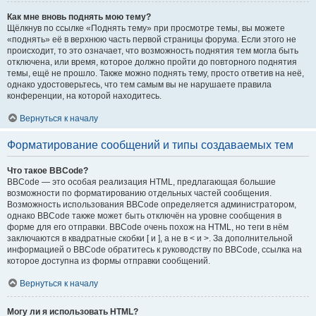
Как мне вновь поднять мою тему?
Щёлкнув по ссылке «Поднять тему» при просмотре темы, вы можете
«поднять» её в верхнюю часть первой страницы форума. Если этого не
происходит, то это означает, что возможность поднятия тем могла быть
отключена, или время, которое должно пройти до повторного поднятия
темы, ещё не прошло. Также можно поднять тему, просто ответив на неё,
однако удостоверьтесь, что тем самым вы не нарушаете правила
конференции, на которой находитесь.
Вернуться к началу
Форматирование сообщений и типы создаваемых тем
Что такое BBCode?
BBCode — это особая реализация HTML, предлагающая большие
возможности по форматированию отдельных частей сообщения.
Возможность использования BBCode определяется администратором,
однако BBCode также может быть отключён на уровне сообщения в
форме для его отправки. BBCode очень похож на HTML, но теги в нём
заключаются в квадратные скобки [ и ], а не в < и >. За дополнительной
информацией о BBCode обратитесь к руководству по BBCode, ссылка на
которое доступна из формы отправки сообщений.
Вернуться к началу
Могу ли я использовать HTML?