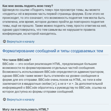
Как мне вновь поднять мою тему?
Щёлкнув по ссылке «Поднять тему» при просмотре темы, вы можете
«поднять» её в верхнюю часть первой страницы форума. Если этого не
происходит, то это означает, что возможность поднятия тем могла быть
отключена, или время, которое должно пройти до повторного поднятия
темы, ещё не прошло. Также можно поднять тему, просто ответив на неё,
однако удостоверьтесь, что тем самым вы не нарушаете правила
конференции, на которой находитесь.
Вернуться к началу
Форматирование сообщений и типы создаваемых тем
Что такое BBCode?
BBCode — это особая реализация HTML, предлагающая большие
возможности по форматированию отдельных частей сообщения.
Возможность использования BBCode определяется администратором,
однако BBCode также может быть отключён на уровне сообщения в
форме для его отправки. BBCode очень похож на HTML, но теги в нём
заключаются в квадратные скобки [ и ], а не в < и >. За дополнительной
информацией о BBCode обратитесь к руководству по BBCode, ссылка на
которое доступна из формы отправки сообщений.
Вернуться к началу
Могу ли я использовать HTML?