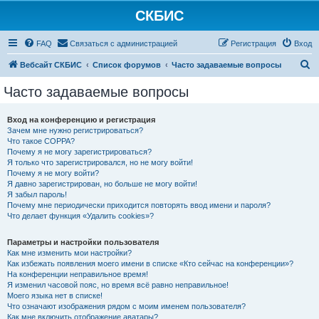
СКБИС
FAQ
Связаться с администрацией
Регистрация
Вход
П
Вебсайт СКБИС
Список форумов
Часто задаваемые вопросы
о
Часто задаваемые вопросы
и
с
Вход на конференцию и регистрация
Зачем мне нужно регистрироваться?
к
Что такое COPPA?
Почему я не могу зарегистрироваться?
Я только что зарегистрировался, но не могу войти!
Почему я не могу войти?
Я давно зарегистрирован, но больше не могу войти!
Я забыл пароль!
Почему мне периодически приходится повторять ввод имени и пароля?
Что делает функция «Удалить cookies»?
Параметры и настройки пользователя
Как мне изменить мои настройки?
Как избежать появления моего имени в списке «Кто сейчас на конференции»?
На конференции неправильное время!
Я изменил часовой пояс, но время всё равно неправильное!
Моего языка нет в списке!
Что означают изображения рядом с моим именем пользователя?
Как мне включить отображение аватары?