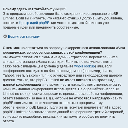
Почему здесь нет такой-то функции?
Это программное обеспечение было создано и лицензировано phpBB
Limited. Если вы считаете, что какая-то функция должна быть добавлена,
посетите
Центр идей phpBB
, где можно отдать свой голос за уже
поданные идеи или предложить собственные.
Вернуться к началу
С кем можно связаться по вопросу некорректного использования и/или
юридических вопросов, связанных с этой конференцией?
Вы можете связаться с любым из администраторов, перечисленных в
списке на странице «Наша команда». Если вы не получили ответа,
свяжитесь с владельцем домена (сделайте
whois lookup
) или, если
конференция находится на бесплатном домене (например, chat.ru,
Yahoo!, free.fr, f2s.com и т. п.), с руководством или техподдержкой данного
домена. Учтите, что phpBB Limited
не имеет никакого контроля над
данной конференцией
и не может нести никакой ответственности за то,
кем и как данная конференция используется. Не обращайтесь к phpBB
Limited по юридическим вопросам (о приостановке работы конференции,
ответственности за неё и т. д.), которые
не относятся напрямую
к сайту
phpBB.com или которые частично относятся к программному
обеспечению phpBB Limited. Если же вы всё-таки пошлёте email в адрес
phpBB Limited об использовании данной конференции
третьей стороной
,
то не ждите подробного письма, или вы можете вообще не получить
ответа.