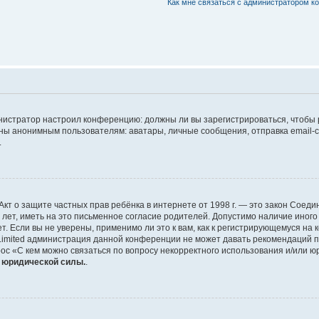
Как мне связаться с администратором 
дминистратор настроил конференцию: должны ли вы зарегистрироваться, чтобы
 анонимным пользователям: аватары, личные сообщения, отправка email-сооб
.
 или Акт о защите частных прав ребёнка в интернете от 1998 г. — это закон Со
т, иметь на это письменное согласие родителей. Допустимо наличие иного
 Если вы не уверены, применимо ли это к вам, как к регистрирующемуся на 
Limited администрация данной конференции не может давать рекомендаций 
ос «С кем можно связаться по вопросу некорректного использования и/или ю
т юридической силы.
.