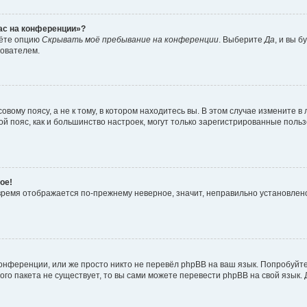
час на конференции»?
дёте опцию
Скрывать моё пребывание на конференции
. Выберите
Да
, и вы 
зователем.
вому поясу, а не к тому, в котором находитесь вы. В этом случае измените в 
овой пояс, как и большинство настроек, могут только зарегистрированные пол
ое!
о время отображается по-прежнему неверное, значит, неправильно установле
онференции, или же просто никто не перевёл phpBB на ваш язык. Попробуйт
вого пакета не существует, то вы сами можете перевести phpBB на свой язы