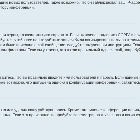
ию новых пользователей. Также возможно, что он заблокировал ваш IP-адре
атору конференции.
они верны, то возможны два варианта. Если включена поддержка COPPA и при 
уется, чтобы все новые учётные записи были активированы пользователями
ам было прислано email-сообщение, следуйте полученным инструкциям. Если
пам-фильтром. Если вы уверены, что ввели правильный адрес email, попробу
едитесь, что вы правильно вводите имя пользователя и пароль. Если данные
Также возможно, что допущена ошибка в конфигурации конференции, свяжитес
вал или удалил вашу учётную запись. Кроме того, многие конференции перио
ных. Если это произошло, попробуйте зарегистрироваться снова и активнее 