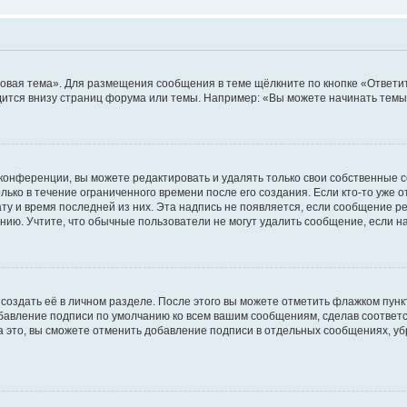
овая тема». Для размещения сообщения в теме щёлкните по кнопке «Ответит
ится внизу страниц форума или темы. Например: «Вы можете начинать темы»
конференции, вы можете редактировать и удалять только свои собственные 
ько в течение ограниченного времени после его создания. Если кто-то уже 
дату и время последней из них. Эта надпись не появляется, если сообщение 
ию. Учтите, что обычные пользователи не могут удалить сообщение, если на 
создать её в личном разделе. После этого вы можете отметить флажком пун
обавление подписи по умолчанию ко всем вашим сообщениям, сделав соотве
а это, вы сможете отменить добавление подписи в отдельных сообщениях, у