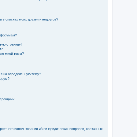
й в списках моих друзей и недругов?
и форумам?
стую страницу!
и?
ные мной темы?
ься на определённую тему?
форум?
ференции?
рректного использования и/или юридических вопросов, связанных