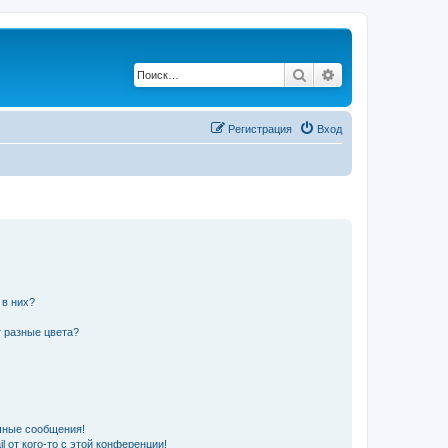
Поиск
Расширенный по
Регистрация
Вход
 в них?
 разные цвета?
чные сообщения!
 от кого-то с этой конференции!