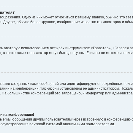
ователя?
зображения. Одно из них может относиться к вашему званию, обычно это звёзд
. Другое, обычно более крупное, изображение известно как «аватара» и обы
ь аватару с использованием четырёх инструментов: «Граватар», «Галерея а
, а также какие типы аватар могут быть доступны. Если вы не можете испол
чество созданных вами сообщений или идентифицируют определённых польз
аний на конференции, так как они установлены её администратором. Пожал
е. На большинстве конференций это запрещено, и модератор или администра
ти на конференцию!
ь email-сообщения другим пользователям через встроенную в конференцию ф
ь злоупотребления почтовой системой анонимными пользователями.