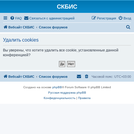
СКБИС
FAQ
Связаться с администрацией
Регистрация
Вход
П
Вебсайт СКБИС
Список форумов
о
Удалить cookies
и
с
Вы уверены, что хотите удалить все cookie, установленные данной
конференцией?
к
Вебсайт СКБИС
Список форумов
Часовой пояс:
UTC+03:00
Создано на основе
phpBB
® Forum Software © phpBB Limited
Русская поддержка phpBB
Конфиденциальность
|
Правила