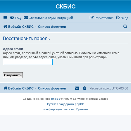
СКБИС
FAQ
Связаться с администрацией
Регистрация
Вход
П
Вебсайт СКБИС
Список форумов
о
Восстановить пароль
и
с
Адрес email:
Адрес email, связанный с вашей учётной записью. Если вы не изменили его в
к
Личном разделе, то это адрес email, указанный вами при регистрации.
Вебсайт СКБИС
Список форумов
Часовой пояс:
UTC+03:00
Создано на основе
phpBB
® Forum Software © phpBB Limited
Русская поддержка phpBB
Конфиденциальность
|
Правила