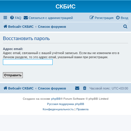
СКБИС
FAQ
Связаться с администрацией
Регистрация
Вход
П
Вебсайт СКБИС
Список форумов
о
Восстановить пароль
и
с
Адрес email:
Адрес email, связанный с вашей учётной записью. Если вы не изменили его в
к
Личном разделе, то это адрес email, указанный вами при регистрации.
Вебсайт СКБИС
Список форумов
Часовой пояс:
UTC+03:00
Создано на основе
phpBB
® Forum Software © phpBB Limited
Русская поддержка phpBB
Конфиденциальность
|
Правила