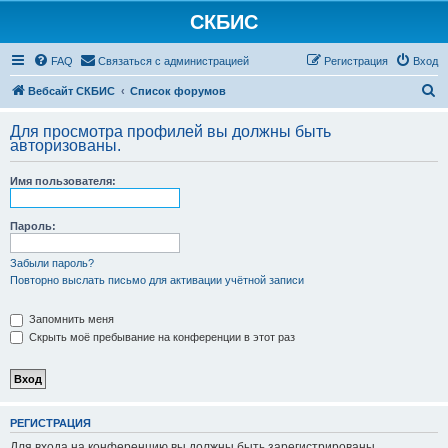
СКБИС
FAQ
Связаться с администрацией
Регистрация
Вход
П
Вебсайт СКБИС
Список форумов
о
Для просмотра профилей вы должны быть
и
авторизованы.
с
Имя пользователя:
к
Пароль:
Забыли пароль?
Повторно выслать письмо для активации учётной записи
Запомнить меня
Скрыть моё пребывание на конференции в этот раз
РЕГИСТРАЦИЯ
Для входа на конференцию вы должны быть зарегистрированы.