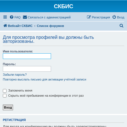
СКБИС
FAQ
Связаться с администрацией
Регистрация
Вход
П
Вебсайт СКБИС
Список форумов
о
Для просмотра профилей вы должны быть
и
авторизованы.
с
Имя пользователя:
к
Пароль:
Забыли пароль?
Повторно выслать письмо для активации учётной записи
Запомнить меня
Скрыть моё пребывание на конференции в этот раз
РЕГИСТРАЦИЯ
Для входа на конференцию вы должны быть зарегистрированы.