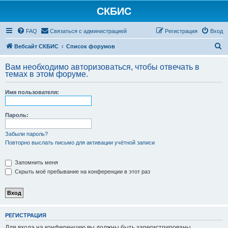
СКБИС
FAQ
Связаться с администрацией
Регистрация
Вход
П
Вебсайт СКБИС
Список форумов
о
Вам необходимо авторизоваться, чтобы отвечать в
и
темах в этом форуме.
с
Имя пользователя:
к
Пароль:
Забыли пароль?
Повторно выслать письмо для активации учётной записи
Запомнить меня
Скрыть моё пребывание на конференции в этот раз
РЕГИСТРАЦИЯ
Для входа на конференцию вы должны быть зарегистрированы.