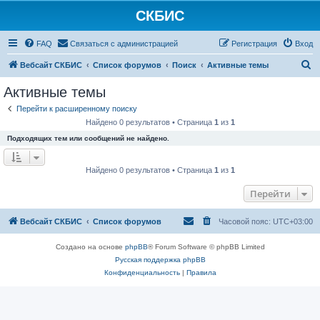
СКБИС
FAQ
Связаться с администрацией
Регистрация
Вход
П
Вебсайт СКБИС
Список форумов
Поиск
Активные темы
о
Активные темы
и
Перейти к расширенному поиску
с
Найдено 0 результатов • Страница
1
из
1
к
Подходящих тем или сообщений не найдено.
Найдено 0 результатов • Страница
1
из
1
Перейти
Вебсайт СКБИС
Список форумов
Часовой пояс:
UTC+03:00
Создано на основе
phpBB
® Forum Software © phpBB Limited
Русская поддержка phpBB
Конфиденциальность
|
Правила