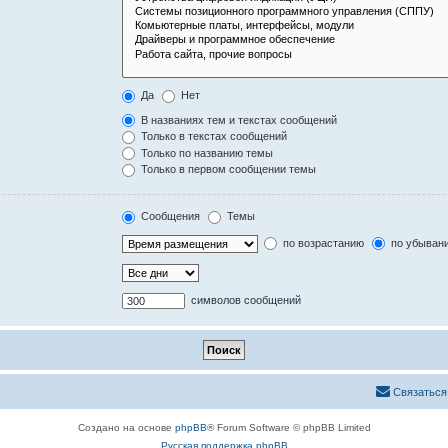
Да
Нет
В названиях тем и текстах сообщений
Только в текстах сообщений
Только по названию темы
Только в первом сообщении темы
Сообщения
Темы
по возрастанию
по убыван
символов сообщений
Связаться
Создано на основе
phpBB
® Forum Software © phpBB Limited
Русская поддержка phpBB