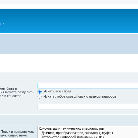
ИС"
жны быть в
Искать все слова
 Вы можете разделить
те
*
в качестве
Искать любое слово/поиск с языком запросов
. Поиск в подфорумах
ющую опцию ниже.