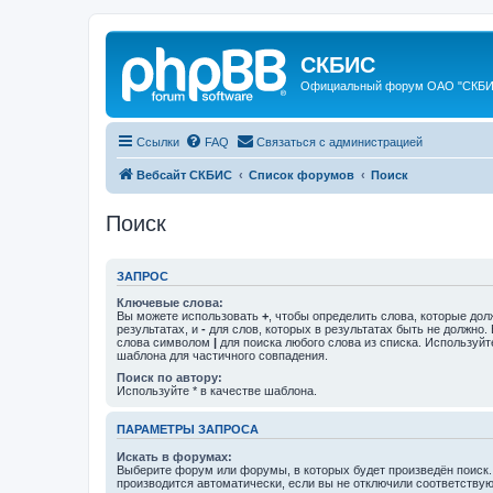
СКБИС
Официальный форум ОАО "СКБ
Ссылки
FAQ
Связаться с администрацией
Вебсайт СКБИС
Список форумов
Поиск
Поиск
ЗАПРОС
Ключевые слова:
Вы можете использовать
+
, чтобы определить слова, которые дол
результатах, и
-
для слов, которых в результатах быть не должно.
слова символом
|
для поиска любого слова из списка. Используй
шаблона для частичного совпадения.
Поиск по автору:
Используйте * в качестве шаблона.
ПАРАМЕТРЫ ЗАПРОСА
Искать в форумах:
Выберите форум или форумы, в которых будет произведён поиск
производится автоматически, если вы не отключили соответству