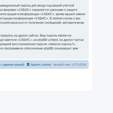
дивидуальный пароль для входа под вашей учётной
и на форумах «СКБИС» охраняется законами о защите
регистрации в конференции «СКБИС», кроме вашего имени
инистрации конференции «СКБИС». В любом случае у вас
иться/отказаться от получения сообщений, автоматически
рируясь на других сайтах. Ваш пароль является
едставители «СКБИС», ни phpBB Limited, ни другое третье
 функцией восстановления пароля «Забыли пароль?»,
его программное обеспечение phpBB сгенерирует вам
 с администрацией
Удалить cookies
Часовой пояс:
UTC+03:00