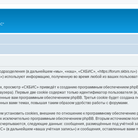
ИС"
дразделения (в дальнейшем «мы», «наш», «СКБИС», «https://forum.skbis.ru»
s») используют информацию, полученную во время любой из ваших пользоват
х, просмотр «СКБИС» приведёт к созданию программным обеспечением phpBB
узера). Первые две cookie содержат только идентификатор пользователя (в
военные вам программным обеспечением phpBB. Третья cookie будет создана
нных вами темах, повышая таким образом удобство работы с форумами.
 установить cookies, внешние по отношению к программному обеспечению ph
ных исключительно программным обеспечением phpBB. Вторым источником по
 исчерпываются, следующие данные: сообщения, размещённые под учётной з
С» (в дальнейшем «ваша учётная запись») и сообщения, оставленные вами 