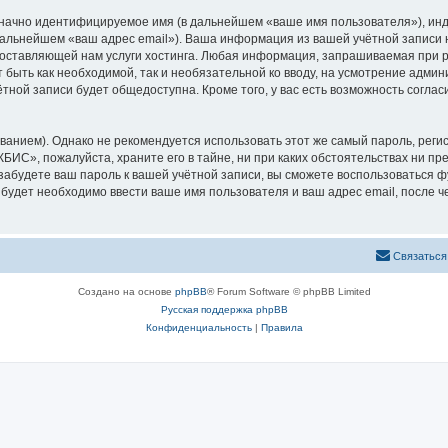
означно идентифицируемое имя (в дальнейшем «ваше имя пользователя»), ин
в дальнейшем «ваш адрес email»). Ваша информация из вашей учётной запис
оставляющей нам услуги хостинга. Любая информация, запрашиваемая при 
т быть как необходимой, так и необязательной ко вводу, на усмотрение адм
тной записи будет общедоступна. Кроме того, у вас есть возможность соглас
ием). Однако не рекомендуется использовать этот же самый пароль, регист
БИС», пожалуйста, храните его в тайне, ни при каких обстоятельствах ни пр
ы забудете ваш пароль к вашей учётной записи, вы сможете воспользоваться
удет необходимо ввести ваше имя пользователя и ваш адрес email, после ч
Связаться
Создано на основе
phpBB
® Forum Software © phpBB Limited
Русская поддержка phpBB
Конфиденциальность
|
Правила