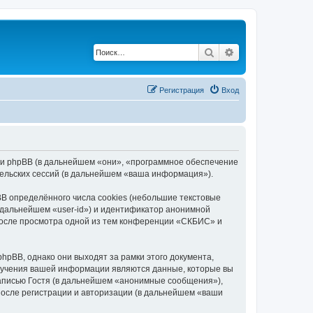
Поиск
Расширенный по
Регистрация
Вход
) и phpBB (в дальнейшем «они», «программное обеспечение
ельских сессий (в дальнейшем «ваша информация»).
 определённого числа cookies (небольшие текстовые
 дальнейшем «user-id») и идентификатор анонимной
 после просмотра одной из тем конференции «СКБИС» и
pBB, однако они выходят за рамки этого документа,
лучения вашей информации являются данные, которые вы
аписью Гостя (в дальнейшем «анонимные сообщения»),
после регистрации и авторизации (в дальнейшем «ваши