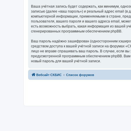
Ваша учётная запись будет содержать, как минимум, одн
записью (далее «ваш пароль») и реальный адрес email (
компьютерной информации, применяемыми в стране, пред
пользователя, вашего пароля и вашего адреса email, може
есть возможность выбрать, какая информация из вашей учё
сгенерированных программным обеспечением phpBB.
Ваш пароль надёжно зашифрован (односторонним хэширован
средством доступа к вашей учётной записи на форумах «СК
лицо не вправе спрашивать ваш пароль. В случае, если в
предусмотренной программным обеспечением phpBB. Вам б
новый пароль для вашей учётной записи.
Вебсайт СКБИС
Список форумов