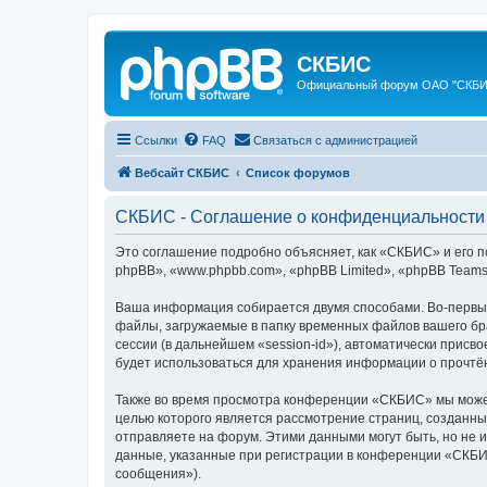
СКБИС
Официальный форум ОАО "СКБ
Ссылки
FAQ
Связаться с администрацией
Вебсайт СКБИС
Список форумов
СКБИС - Соглашение о конфиденциальности
Это соглашение подробно объясняет, как «СКБИС» и его по
phpBB», «www.phpbb.com», «phpBB Limited», «phpBB Team
Ваша информация собирается двумя способами. Во-первы
файлы, загружаемые в папку временных файлов вашего бра
сессии (в дальнейшем «session-id»), автоматически прис
будет использоваться для хранения информации о прочтё
Также во время просмотра конференции «СКБИС» мы можем
целью которого является рассмотрение страниц, создан
отправляете на форум. Этими данными могут быть, но не
данные, указанные при регистрации в конференции «СКБИ
сообщения»).