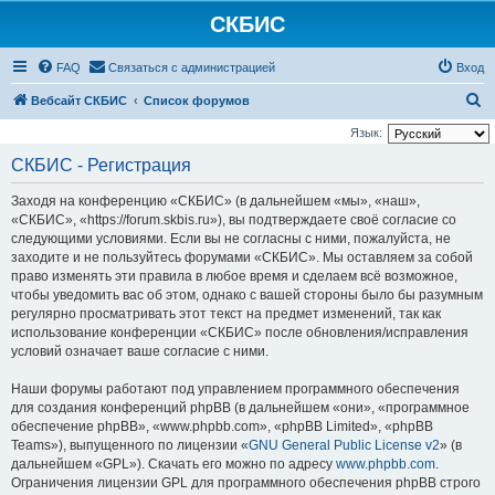
СКБИС
FAQ
Связаться с администрацией
Вход
П
Вебсайт СКБИС
Список форумов
о
Язык:
и
СКБИС - Регистрация
с
Заходя на конференцию «СКБИС» (в дальнейшем «мы», «наш»,
к
«СКБИС», «https://forum.skbis.ru»), вы подтверждаете своё согласие со
следующими условиями. Если вы не согласны с ними, пожалуйста, не
заходите и не пользуйтесь форумами «СКБИС». Мы оставляем за собой
право изменять эти правила в любое время и сделаем всё возможное,
чтобы уведомить вас об этом, однако с вашей стороны было бы разумным
регулярно просматривать этот текст на предмет изменений, так как
использование конференции «СКБИС» после обновления/исправления
условий означает ваше согласие с ними.
Наши форумы работают под управлением программного обеспечения
для создания конференций phpBB (в дальнейшем «они», «программное
обеспечение phpBB», «www.phpbb.com», «phpBB Limited», «phpBB
Teams»), выпущенного по лицензии «
GNU General Public License v2
» (в
дальнейшем «GPL»). Скачать его можно по адресу
www.phpbb.com
.
Ограничения лицензии GPL для программного обеспечения phpBB строго