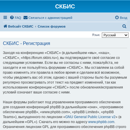
СКБИС
FAQ
Связаться с администрацией
Вход
П
Вебсайт СКБИС
Список форумов
о
Язык:
и
СКБИС - Регистрация
с
Заходя на конференцию «СКБИС» (в дальнейшем «мы», «наш»,
к
«СКБИС», «https://forum.skbis.ru»), вы подтверждаете своё согласие со
следующими условиями. Если вы не согласны с ними, пожалуйста, не
заходите и не пользуйтесь форумами «СКБИС». Мы оставляем за собой
право изменять эти правила в любое время и сделаем всё возможное,
чтобы уведомить вас об этом, однако с вашей стороны было бы разумным
регулярно просматривать этот текст на предмет изменений, так как
использование конференции «СКБИС» после обновления/исправления
условий означает ваше согласие с ними.
Наши форумы работают под управлением программного обеспечения
для создания конференций phpBB (в дальнейшем «они», «программное
обеспечение phpBB», «www.phpbb.com», «phpBB Limited», «phpBB
Teams»), выпущенного по лицензии «
GNU General Public License v2
» (в
дальнейшем «GPL»). Скачать его можно по адресу
www.phpbb.com
.
Ограничения лицензии GPL для программного обеспечения phpBB строго