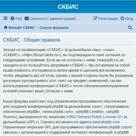
СКБИС
FAQ
Связаться с администрацией
Регистрация
Вход
П
Вебсайт СКБИС
Список форумов
о
СКБИС - Общие правила
и
с
Заходя на конференцию «СКБИС» (в дальнейшем «мы», «наш»,
«СКБИС», «https://forum.skbis.ru»), вы подтверждаете своё согласие со
к
следующими условиями. Если вы не согласны с ними, пожалуйста, не
заходите и не пользуйтесь форумами «СКБИС». Мы оставляем за собой
право изменять эти правила в любое время и сделаем всё возможное,
чтобы уведомить вас об этом, однако с вашей стороны было бы разумным
регулярно просматривать этот текст на предмет изменений, так как
использование конференции «СКБИС» после обновления/исправления
условий означает ваше согласие с ними.
Наши форумы работают под управлением программного обеспечения
для создания конференций phpBB (в дальнейшем «они», «программное
обеспечение phpBB», «www.phpbb.com», «phpBB Limited», «phpBB
Teams»), выпущенного по лицензии «
GNU General Public License v2
» (в
дальнейшем «GPL»). Скачать его можно по адресу
www.phpbb.com
.
Ограничения лицензии GPL для программного обеспечения phpBB строго
связаны с организацией и поддержкой интернет-конференций, и phpBB