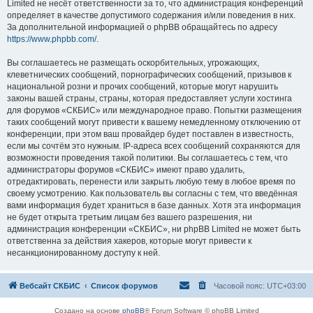
Limited не несёт ответственности за то, что администрация конференций
определяет в качестве допустимого содержания и/или поведения в них.
За дополнительной информацией о phpBB обращайтесь по адресу
https://www.phpbb.com/
.
Вы соглашаетесь не размещать оскорбительных, угрожающих,
клеветнических сообщений, порнографических сообщений, призывов к
национальной розни и прочих сообщений, которые могут нарушить
законы вашей страны, страны, которая предоставляет услуги хостинга
для форумов «СКБИС» или международное право. Попытки размещения
таких сообщений могут привести к вашему немедленному отключению от
конференции, при этом ваш провайдер будет поставлен в известность,
если мы сочтём это нужным. IP-адреса всех сообщений сохраняются для
возможности проведения такой политики. Вы соглашаетесь с тем, что
администраторы форумов «СКБИС» имеют право удалить,
отредактировать, перенести или закрыть любую тему в любое время по
своему усмотрению. Как пользователь вы согласны с тем, что введённая
вами информация будет храниться в базе данных. Хотя эта информация
не будет открыта третьим лицам без вашего разрешения, ни
администрация конференции «СКБИС», ни phpBB Limited не может быть
ответственна за действия хакеров, которые могут привести к
несанкционированному доступу к ней.
Вебсайт СКБИС
Список форумов
Часовой пояс:
UTC+03:00
Создано на основе
phpBB
® Forum Software © phpBB Limited