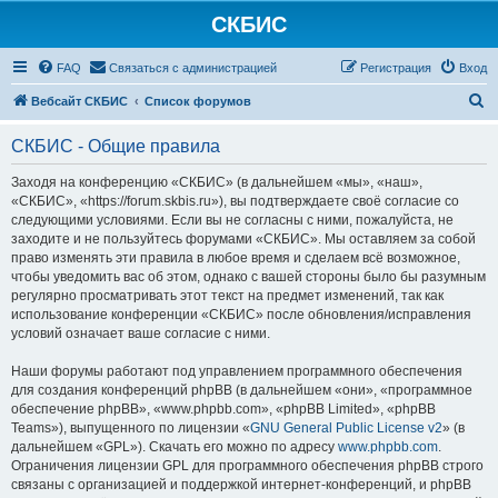
СКБИС
FAQ
Связаться с администрацией
Регистрация
Вход
П
Вебсайт СКБИС
Список форумов
о
СКБИС - Общие правила
и
с
Заходя на конференцию «СКБИС» (в дальнейшем «мы», «наш»,
«СКБИС», «https://forum.skbis.ru»), вы подтверждаете своё согласие со
к
следующими условиями. Если вы не согласны с ними, пожалуйста, не
заходите и не пользуйтесь форумами «СКБИС». Мы оставляем за собой
право изменять эти правила в любое время и сделаем всё возможное,
чтобы уведомить вас об этом, однако с вашей стороны было бы разумным
регулярно просматривать этот текст на предмет изменений, так как
использование конференции «СКБИС» после обновления/исправления
условий означает ваше согласие с ними.
Наши форумы работают под управлением программного обеспечения
для создания конференций phpBB (в дальнейшем «они», «программное
обеспечение phpBB», «www.phpbb.com», «phpBB Limited», «phpBB
Teams»), выпущенного по лицензии «
GNU General Public License v2
» (в
дальнейшем «GPL»). Скачать его можно по адресу
www.phpbb.com
.
Ограничения лицензии GPL для программного обеспечения phpBB строго
связаны с организацией и поддержкой интернет-конференций, и phpBB