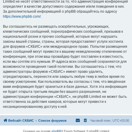
Limited не несёт ответственности за то, что администрация конференций
определяет в качестве допустимого содержания и/или поведения в них.
За дополнительной информацией о phpBB обращайтесь по адресу
https://www.phpbb.com/
.
Вы соглашаетесь не размещать оскорбительных, угрожающих,
клеветнических сообщений, порнографических сообщений, призывов к
национальной розни и прочих сообщений, которые могут нарушить
законы вашей страны, страны, которая предоставляет услуги хостинга
для форумов «СКБИС» или международное право. Попытки размещения
таких сообщений могут привести к вашему немедленному отключению от
конференции, при этом ваш провайдер будет поставлен в известность,
если мы сочтём это нужным. IP-адреса всех сообщений сохраняются для
возможности проведения такой политики. Вы соглашаетесь с тем, что
администраторы форумов «СКБИС» имеют право удалить,
отредактировать, перенести или закрыть любую тему в любое время по
своему усмотрению. Как пользователь вы согласны с тем, что введённая
вами информация будет храниться в базе данных. Хотя эта информация
не будет открыта третьим лицам без вашего разрешения, ни
администрация конференции «СКБИС», ни phpBB Limited не может быть
ответственна за действия хакеров, которые могут привести к
несанкционированному доступу к ней.
Вебсайт СКБИС
Список форумов
Часовой пояс:
UTC+03:00
Создано на основе
phpBB
® Forum Software © phpBB Limited