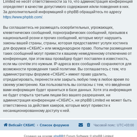
Limited не несёт ответственности за то, что администрация конференций
определяет в качестве допустимого содержания и/или поведения в них.
За дополнительной информацией о phpBB обращайтесь по адресу
https://www.phpbb.com/
.
Вы соглашаетесь не размещать оскорбительных, угрожающих,
клеветнических сообщений, порнографических сообщений, призывов к
национальной розни и прочих сообщений, которые могут нарушить
законы вашей страны, страны, которая предоставляет услуги хостинга
для форумов «СКБИС» или международное право. Попытки размещения
таких сообщений могут привести к вашему немедленному отключению от
конференции, при этом ваш провайдер будет поставлен в известность,
если мы сочтём это нужным. IP-адреса всех сообщений сохраняются для
возможности проведения такой политики. Вы соглашаетесь с тем, что
администраторы форумов «СКБИС» имеют право удалить,
отредактировать, перенести или закрыть любую тему в любое время по
своему усмотрению. Как пользователь вы согласны с тем, что введённая
вами информация будет храниться в базе данных. Хотя эта информация
не будет открыта третьим лицам без вашего разрешения, ни
администрация конференции «СКБИС», ни phpBB Limited не может быть
ответственна за действия хакеров, которые могут привести к
несанкционированному доступу к ней.
Вебсайт СКБИС
Список форумов
Часовой пояс:
UTC+03:00
Создано на основе
phpBB
® Forum Software © phpBB Limited