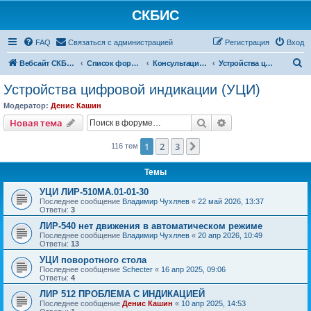
СКБИС
FAQ
Связаться с администрацией
Регистрация
Вход
П
Вебсайт СКБИС
Список форумов
Консультации технических специалистов
Устройства цифровой индикации (УЦИ)
о
Устройства цифровой индикации (УЦИ)
и
Модератор:
Денис Кашин
с
Поиск
Расширенный пои
Новая тема
к
1
2
3
След.
116 тем
Темы
УЦИ ЛИР-510МА.01-01-30
Последнее сообщение
Владимир Чухляев
«
22 май 2026, 13:37
Ответы:
3
ЛИР-540 нет движения в автоматическом режиме
Последнее сообщение
Владимир Чухляев
«
20 апр 2026, 10:49
Ответы:
13
УЦИ поворотного стола
Последнее сообщение
Schecter
«
16 апр 2025, 09:06
Ответы:
4
ЛИР 512 ПРОБЛЕМА С ИНДИКАЦИЕЙ
Последнее сообщение
Денис Кашин
«
10 апр 2025, 14:53