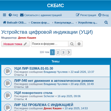
СКБИС
FAQ
Связаться с администрацией
Регистрация
Вход
П
Вебсайт СКБИС
Список форумов
Консультации технических специалистов
Устройства цифровой индикации (УЦИ)
о
Устройства цифровой индикации (УЦИ)
и
Модератор:
Денис Кашин
с
Поиск
Расширенный пои
Новая тема
к
1
2
3
След.
116 тем
Темы
УЦИ ЛИР-510МА.01-01-30
Последнее сообщение
Владимир Чухляев
«
22 май 2026, 13:37
Ответы:
3
ЛИР-540 нет движения в автоматическом режиме
Последнее сообщение
Владимир Чухляев
«
20 апр 2026, 10:49
Ответы:
13
УЦИ поворотного стола
Последнее сообщение
Schecter
«
16 апр 2025, 09:06
Ответы:
4
ЛИР 512 ПРОБЛЕМА С ИНДИКАЦИЕЙ
Последнее сообщение
Денис Кашин
«
10 апр 2025, 14:53