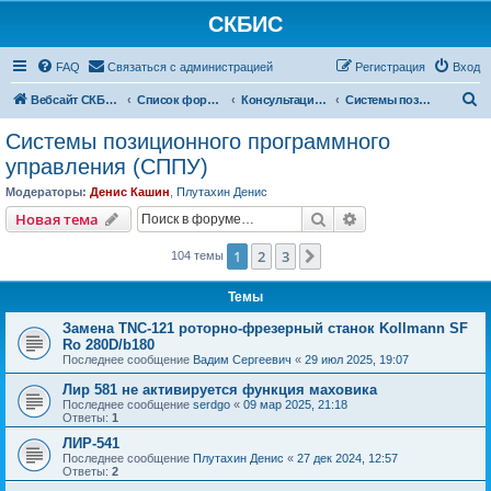
СКБИС
FAQ
Связаться с администрацией
Регистрация
Вход
П
Вебсайт СКБИС
Список форумов
Консультации технических специалистов
Системы позиционного программного управления (СППУ)
о
Системы позиционного программного
и
управления (СППУ)
с
Модераторы:
Денис Кашин
,
Плутахин Денис
к
Поиск
Расширенный пои
Новая тема
1
2
3
След.
104 темы
Темы
Замена TNC-121 роторно-фрезерный станок Kollmann SF
Ro 280D/b180
Последнее сообщение
Вадим Сергеевич
«
29 июл 2025, 19:07
Лир 581 не активируется функция маховика
Последнее сообщение
serdgo
«
09 мар 2025, 21:18
Ответы:
1
ЛИР-541
Последнее сообщение
Плутахин Денис
«
27 дек 2024, 12:57
Ответы:
2