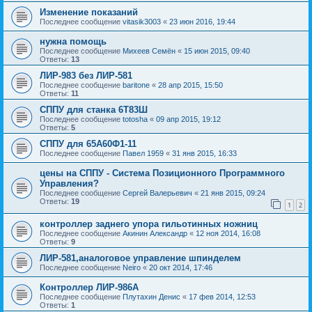
Изменение показаний
Последнее сообщение
vitasik3003
«
23 июн 2016, 19:44
нужна помощь
Последнее сообщение
Михеев Семён
«
15 июн 2015, 09:40
Ответы:
13
ЛИР-983 без ЛИР-581
Последнее сообщение
baritone
«
28 апр 2015, 15:50
Ответы:
11
СППУ для станка 6Т83Ш
Последнее сообщение
totosha
«
09 апр 2015, 19:12
Ответы:
5
СППУ для 65А60Ф1-11
Последнее сообщение
Павел 1959
«
31 янв 2015, 16:33
цены на СППУ - Система Позиционного Программного
Управления?
Последнее сообщение
Сергей Валерьевич
«
21 янв 2015, 09:24
Ответы:
19
1
2
контроллер заднего упора гильотинных ножниц
Последнее сообщение
Акинин Александр
«
12 ноя 2014, 16:08
Ответы:
9
ЛИР-581,аналоговое управление шпинделем
Последнее сообщение
Neiro
«
20 окт 2014, 17:46
Контроллер ЛИР-986А
Последнее сообщение
Плутахин Денис
«
17 фев 2014, 12:53
Ответы:
1