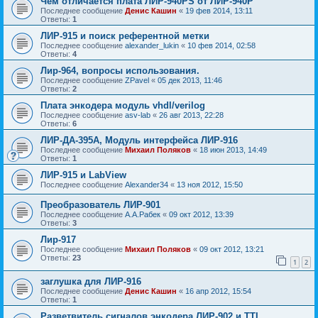
Чем отличается плата ЛИР-940PS от ЛИР-940P
Последнее сообщение
Денис Кашин
«
19 фев 2014, 13:11
Ответы:
1
ЛИР-915 и поиск референтной метки
Последнее сообщение
alexander_lukin
«
10 фев 2014, 02:58
Ответы:
4
Лир-964, вопросы использования.
Последнее сообщение
ZPavel
«
05 дек 2013, 11:46
Ответы:
2
Плата энкодера модуль vhdl/verilog
Последнее сообщение
asv-lab
«
26 авг 2013, 22:28
Ответы:
6
ЛИР-ДА-395А, Модуль интерфейса ЛИР-916
Последнее сообщение
Михаил Поляков
«
18 июн 2013, 14:49
Ответы:
1
ЛИР-915 и LabView
Последнее сообщение
Alexander34
«
13 ноя 2012, 15:50
Преобразователь ЛИР-901
Последнее сообщение
А.А.Рабек
«
09 окт 2012, 13:39
Ответы:
3
Лир-917
Последнее сообщение
Михаил Поляков
«
09 окт 2012, 13:21
Ответы:
23
1
2
заглушка для ЛИР-916
Последнее сообщение
Денис Кашин
«
16 апр 2012, 15:54
Ответы:
1
Разветвитель сигналов энкодера ЛИР-902 и TTL