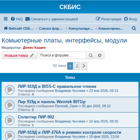
СКБИС
FAQ
Связаться с администрацией
Регистрация
Вход
П
Вебсайт СКБИС
Список форумов
Консультации технических специалистов
Комьютерные платы, интерфейсы, модули
о
Комьютерные платы, интерфейсы, модули
и
Модератор:
Денис Кашин
с
Поиск
Расширенный пои
Новая тема
к
1
2
След.
82 темы
Темы
ЛИР-919Д и BISS-C правильное чтение
Последнее сообщение
Владимир Чухляев
«
23 янв 2026, 09:13
Ответы:
4
Лир 919д и панель Weintek 8071ip
Последнее сообщение
Евгений_Орен
«
05 дек 2025, 08:22
Ответы:
2
Сплиттер ЛИР-902
Последнее сообщение
Владимир Чухляев
«
10 апр 2025, 08:35
Ответы:
1
ЛИР-919Д и ЛИР-276А в режиме контроля скорости
Последнее сообщение
Владимир Чухляев
«
19 фев 2025, 13:56