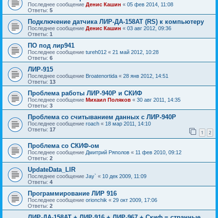
Последнее сообщение
Денис Кашин
«
05 фев 2014, 11:08
Ответы:
5
Подключение датчика ЛИР-ДА-158АТ (RS) к компьютеру
Последнее сообщение
Денис Кашин
«
03 авг 2012, 09:36
Ответы:
1
ПО под лир941
Последнее сообщение
tureh012
«
21 май 2012, 10:28
Ответы:
6
ЛИР-915
Последнее сообщение
Broatenortida
«
28 янв 2012, 14:51
Ответы:
13
Проблема работы ЛИР-940Р и СКИФ
Последнее сообщение
Михаил Поляков
«
30 авг 2011, 14:35
Ответы:
3
Проблема со считыванием данных с ЛИР-940Р
Последнее сообщение
roach
«
18 мар 2011, 14:10
Ответы:
17
1
2
Проблема со СКИФ-ом
Последнее сообщение
Дмитрий Ряполов
«
11 фев 2010, 09:12
Ответы:
2
UpdateData_LIR
Последнее сообщение
Jay`
«
10 дек 2009, 11:09
Ответы:
4
Программирование ЛИР 916
Последнее сообщение
orionchik
«
29 окт 2009, 17:06
Ответы:
2
ЛИР-ДА-158АТ + ЛИР-916 + ЛИР-967 + Скиф = странные