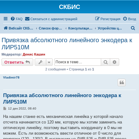
СКБИС
FAQ
Связаться с администрацией
Регистрация
Вход
П
Вебсайт СКБИС
Список форумов
Консультации технических специалистов
Устройства цифровой индикации (УЦИ)
о
Привязка абсолютного линейного энкодера к
и
ЛИР510М
с
Модератор:
Денис Кашин
к
Поиск
Расширен
Ответить
2 сообщения • Страница
1
из
1
Vladimir78
Привязка абсолютного линейного энкодера к
ЛИР510М
С
12 дек 2022, 08:40
о
о
На нашем станке есть механическая линейка у которой начало
б
отсчета начинается со 120 мм, которую мы хотим заменить на
щ
е
оптическую линейку, поэтому выставить координату в 0 мы не
н
можем. Есть ли возможность ввести отличное от 0 число для
и
е
привязки (120 - 130)?. В инструкции на ЛИР 525 и ЛИР 535 вроде