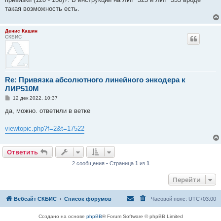
такая возможность есть.
Денис Кашин
СКБИС
Re: Привязка абсолютного линейного энкодера к
ЛИР510М
С
12 дек 2022, 10:37
о
о
да, можно. ответили в ветке
б
щ
е
viewtopic.php?f=2&t=17522
н
и
е
Ответить
2 сообщения • Страница
1
из
1
Перейти
Вебсайт СКБИС
Список форумов
Часовой пояс:
UTC+03:00
Создано на основе
phpBB
® Forum Software © phpBB Limited