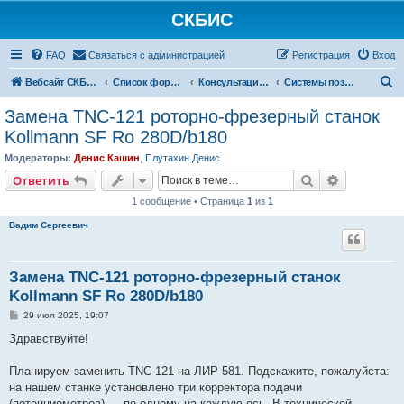
СКБИС
FAQ
Связаться с администрацией
Регистрация
Вход
П
Вебсайт СКБИС
Список форумов
Консультации технических специалистов
Системы позиционного программного управления (СППУ)
о
Замена TNC-121 роторно-фрезерный станок
и
Kollmann SF Ro 280D/b180
с
Модераторы:
Денис Кашин
,
Плутахин Денис
к
Поиск
Расширен
Ответить
1 сообщение • Страница
1
из
1
Вадим Сергеевич
Замена TNC-121 роторно-фрезерный станок
Kollmann SF Ro 280D/b180
С
29 июл 2025, 19:07
о
о
Здравствуйте!
б
щ
е
Планируем заменить TNC-121 на ЛИР-581. Подскажите, пожалуйста:
н
на нашем станке установлено три корректора подачи
и
е
(потенциометров) — по одному на каждую ось. В технической